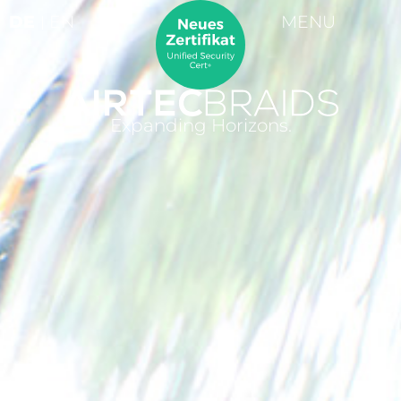
MENU
DE
EN
Expanding Horizons.