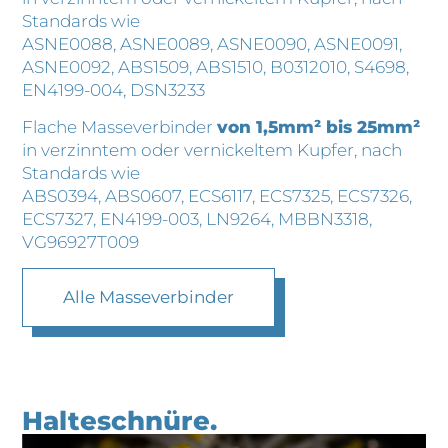
Standards wie
ASNE0088, ASNE0089, ASNE0090, ASNE0091,
ASNE0092, ABS1509, ABS1510, B0312010, S4698,
EN4199-004, DSN3233
Flache Masseverbinder
von 1,5mm² bis 25mm²
in verzinntem oder vernickeltem Kupfer, nach
Standards wie
ABS0394, ABS0607, ECS6117, ECS7325, ECS7326,
ECS7327, EN4199-003, LN9264, MBBN3318,
VG96927T009
Alle Masseverbinder
Halteschnüre.